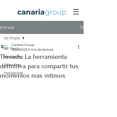
Entrada
All Posts
Canaria Group
All Posts
13 jul 2023
2 min de lectura
Threads: La herramienta
Marketing
definitiva para compartir tus
Branding
Instagram
momentos más íntimos