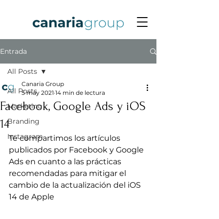
Entrada
All Posts
Canaria Group
All Posts
5 may 2021
14 min de lectura
Facebook, Google Ads y iOS
Marketing
14
Branding
Instagram
Te compartimos los artículos 
publicados por Facebook y Google 
Ads en cuanto a las prácticas 
recomendadas para mitigar el 
cambio de la actualización del iOS 
14 de Apple