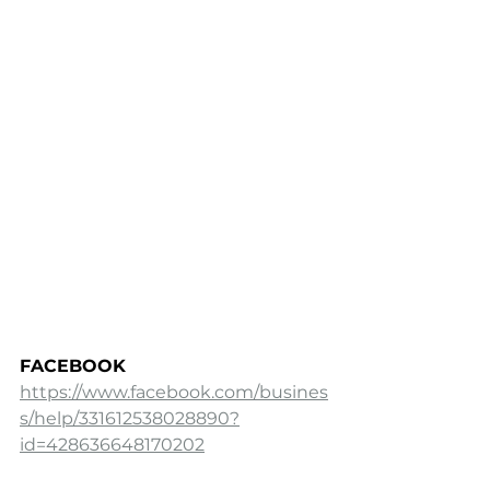
FACEBOOK
https://www.facebook.com/busines
s/help/331612538028890?
id=428636648170202