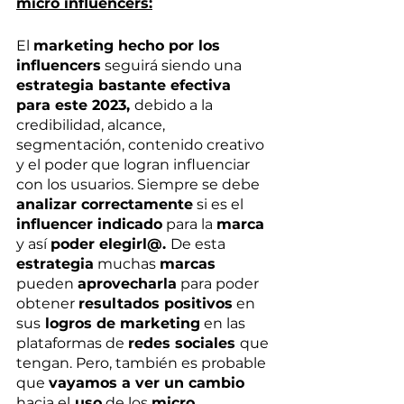
micro influencers:
El 
marketing hecho por los 
influencers
 seguirá siendo una 
estrategia bastante efectiva 
para este 2023, 
debido a la 
credibilidad, alcance, 
segmentación, contenido creativo 
y el poder que logran influenciar 
con los usuarios. Siempre se debe 
analizar correctamente
 si es el 
influencer indicado
 para la 
marca
y así 
poder elegirl@. 
De esta 
estrategia
 muchas 
marcas
pueden 
aprovecharla
 para poder 
obtener 
resultados positivos
 en 
sus
 logros de marketing
 en las 
plataformas de 
redes sociales 
que 
tengan. Pero, también es probable 
que 
vayamos a ver un cambio
hacia el
 uso
 de los 
micro 