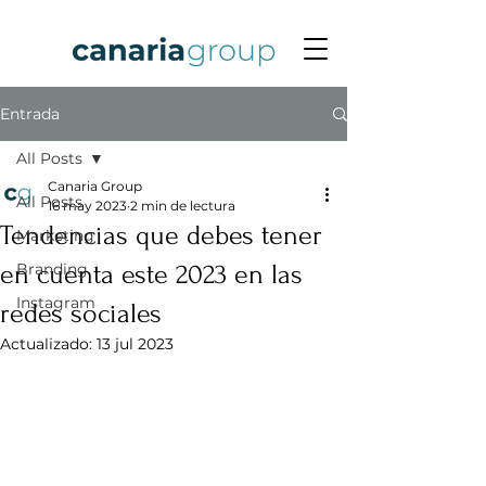
Entrada
All Posts
Canaria Group
All Posts
16 may 2023
2 min de lectura
Tendencias que debes tener
Marketing
en cuenta este 2023 en las
Branding
Instagram
redes sociales
Actualizado:
13 jul 2023