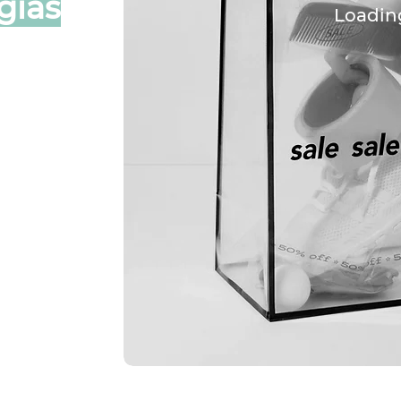
gias
Loadin