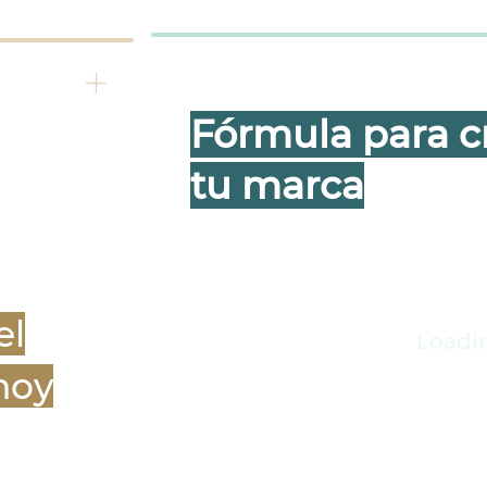
Fórmula para c
tu marca
el
Loadi
hoy