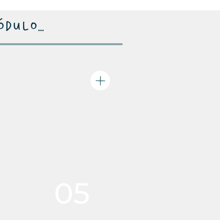
ulo...
05